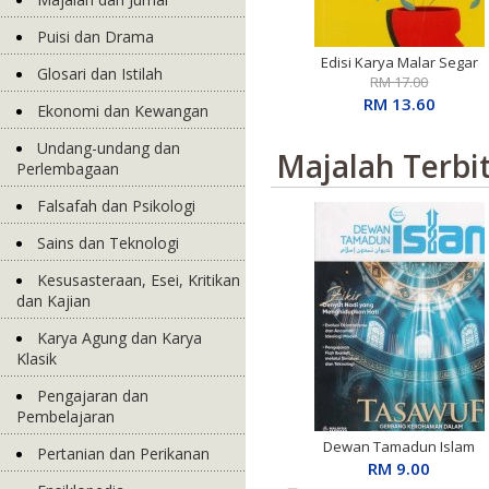
Puisi dan Drama
Edisi Karya Malar Segar
Glosari dan Istilah
Penerima S.E.A. Write
RM 17.00
Award: Basah Dalam
RM 13.60
Ekonomi dan Kewangan
Ingatan
Undang-undang dan
Majalah Terbi
Perlembagaan
Falsafah dan Psikologi
Sains dan Teknologi
Kesusasteraan, Esei, Kritikan
dan Kajian
Karya Agung dan Karya
Klasik
Pengajaran dan
Pembelajaran
Dewan Tamadun Islam
Pertanian dan Perikanan
April 2026
RM 9.00