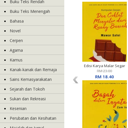
Buku Teks Rendah
Buku Teks Menengah
Bahasa
Novel
Cerpen
Agama
Kamus
Edisi Karya Malar Segar
Kanak-kanak dan Remaja
Penerima S.E.A. Write
RM 23.00
Award: Kumpulan Cerpen:
RM 18.40
Sains Kemasyarakatan
Dan Coklat Mengalir Dari
Ruang Buncah
Sejarah dan Tokoh
Sukan dan Rekreasi
Kesenian
Perubatan dan Kesihatan
Majalah dan Jurnal