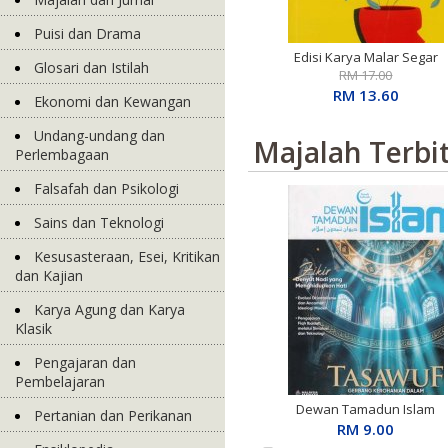
Puisi dan Drama
Edisi Karya Malar Segar
Glosari dan Istilah
Penerima S.E.A. Write
RM 17.00
Award: Basah Dalam
RM 13.60
Ekonomi dan Kewangan
Ingatan
Undang-undang dan
Majalah Terbi
Perlembagaan
Falsafah dan Psikologi
Sains dan Teknologi
Kesusasteraan, Esei, Kritikan
dan Kajian
Karya Agung dan Karya
Klasik
Pengajaran dan
Pembelajaran
Dewan Tamadun Islam
Pertanian dan Perikanan
April 2026
RM 9.00