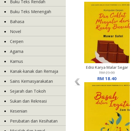
Buku Teks Rendah
Buku Teks Menengah
Bahasa
Novel
Cerpen
Agama
Kamus
Edisi Karya Malar Segar
Kanak-kanak dan Remaja
Penerima S.E.A. Write
RM 23.00
Award: Kumpulan Cerpen:
RM 18.40
Sains Kemasyarakatan
Dan Coklat Mengalir Dari
Ruang Buncah
Sejarah dan Tokoh
Sukan dan Rekreasi
Kesenian
Perubatan dan Kesihatan
Majalah dan Jurnal